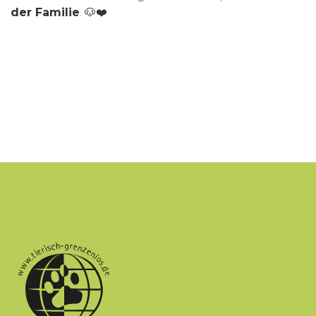
der Familie
. 🐶❤️