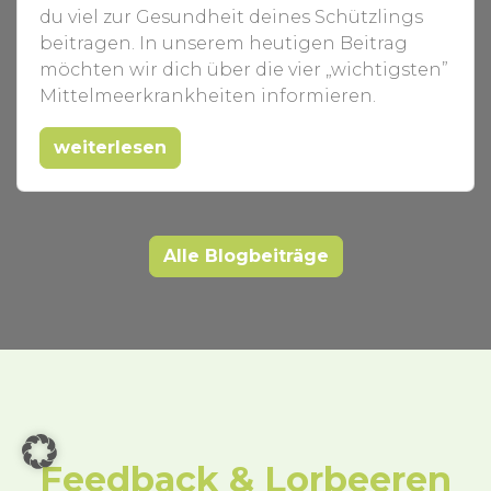
du viel zur Gesundheit deines Schützlings
beitragen. In unserem heutigen Beitrag
möchten wir dich über die vier „wichtigsten”
Mittelmeerkrankheiten informieren.
weiterlesen
Alle Blogbeiträge
Feedback & Lorbeeren