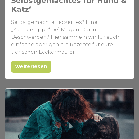
Selbstgemachtes für Hund &
Katz‘
Selbstgemachte Leckerlies? Eine
„Zaubersuppe“ bei Magen-Darm-
Beschwerden? Hier sammeln wir für euch
einfache aber geniale Rezepte für eure
tierischen Leckermäuler.
weiterlesen