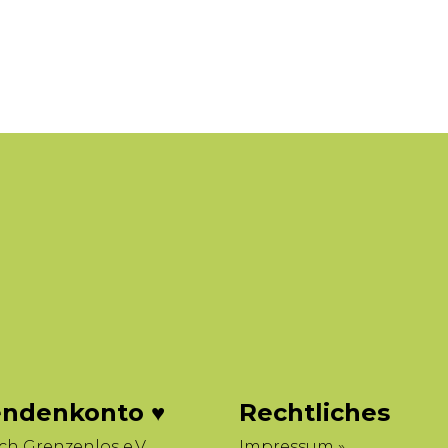
ndenkonto ♥
Rechtliches
sch Grenzenlos e.V.
Impressum »