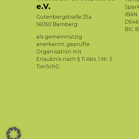
e.V.
Spar
IBAN
Gutenbergstraße 25a
DE46 
96050 Bamberg
BIC 
als gemeinnützig
anerkannt; geprüfte
Organisation mit
Erlaubnis nach § 11 Abs. 1 Nr. 5
TierSchG