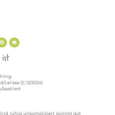
ist
hling
/Larissa (0, 12/2024)
/kastriert
lind, ruhig, unkompliziert, kommt gut