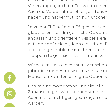
FLO wurde in einem Dorf, in der Nähe d
Verletzungen, auch ihr Fell war in ein
Auch die Vorderzähne fehlen, und das ve
haben und hat vermutlich nur Knochen
Jetzt lebt FLO auf einer Pflegestelle u
glücklichen Hündin gemacht. Obwohl sie
anpassen und orientieren. Als der Tiera
auf den Kopf bekam, denn ein Teil der 
auch einige Probleme mit ihren Knien
Treppen steigen, sie hat scheinbar ke
Wir wissen, dass die meisten Mensche
gibt, die einem Hund wie unserer klein
Menschen könnten eine gute Option sei
Das ist eine momentane und aktuelle E
Zuhause zeigen wird, können wir nicht 
Aber mit der richtigen, geduldigen un
werden.