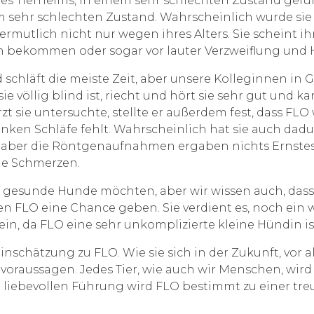
es Tierheims, in einem sehr schlechten Zustand gefun
em sehr schlechten Zustand. Wahrscheinlich wurde sie 
rmutlich nicht nur wegen ihres Alters. Sie scheint i
 bekommen oder sogar vor lauter Verzweiflung und H
nd schläft die meiste Zeit, aber unsere Kolleginnen in
 völlig blind ist, riecht und hört sie sehr gut und 
rzt sie untersuchte, stellte er außerdem fest, dass F
linken Schläfe fehlt. Wahrscheinlich hat sie auch dad
, aber die Röntgenaufnahmen ergaben nichts Ernste
ine Schmerzen.
n gesunde Hunde möchten, aber wir wissen auch, da
en FLO eine Chance geben. Sie verdient es, noch ein 
n, da FLO eine sehr unkomplizierte kleine Hündin is
inschätzung zu FLO. Wie sie sich in der Zukunft, vor
voraussagen. Jedes Tier, wie auch wir Menschen, wird
d liebevollen Führung wird FLO bestimmt zu einer tr