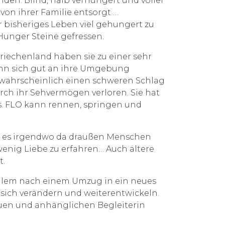
den. Blind, halb verhungert und voller
von ihrer Familie entsorgt …
hr bisheriges Leben viel gehungert zu
unger Steine gefressen.
 Griechenland haben sie zu einer sehr
kann sich gut an ihre Umgebung
LO wahrscheinlich einen schweren Schlag
urch ihr Sehvermögen verloren. Sie hat
s. FLO kann rennen, springen und
ss es irgendwo da draußen Menschen
wenig Liebe zu erfahren… Auch ältere
t.
 allem nach einem Umzug in ein neues
 sich verändern und weiterentwickeln.
euen und anhänglichen Begleiterin