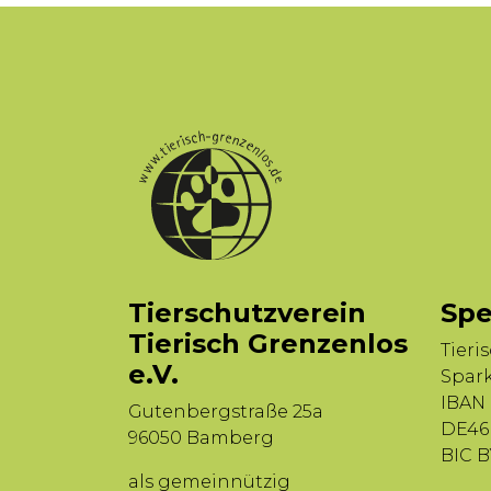
Tierschutzverein
Spe
Tierisch Grenzenlos
Tieri
e.V.
Spar
IBAN
Gutenbergstraße 25a
DE46 
96050 Bamberg
BIC 
als gemeinnützig