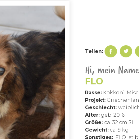
Teilen:
Hi, mein Name 
FLO
Rasse:
Kokkoni-Misc
Projekt:
Griechenland
Geschlecht:
weiblich
Alter:
geb. 2016
Größe:
ca. 32 cm SH
Gewicht:
ca. 9 kg
Sonstiges:
FLO ist b