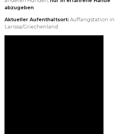
anderen Hunden,
nur in erfahrene Hände
abzugeben
Aktueller Aufenthaltsort:
Auffangstation in
Larissa/Griechenland