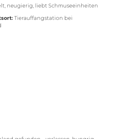
lt, neugierig, liebt Schmuseeinheiten
tsort:
Tierauffangstation bei
d