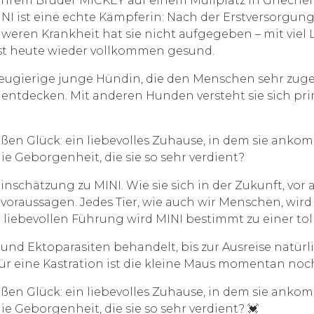
hrem Bruder MICKEY auf einem Müllplatz in Griechen
I ist eine echte Kämpferin: Nach der Erstversorgung 
schweren Krankheit hat sie nicht aufgegeben – mit viel
 ist heute wieder vollkommen gesund.
 neugierige junge Hündin, die den Menschen sehr zugew
entdecken. Mit anderen Hunden versteht sie sich prim
oßen Glück: ein liebevolles Zuhause, in dem sie ank
ie Geborgenheit, die sie so sehr verdient?
nschätzung zu MINI. Wie sie sich in der Zukunft, vo
voraussagen. Jedes Tier, wie auch wir Menschen, wird
d liebevollen Führung wird MINI bestimmt zu einer t
 und Ektoparasiten behandelt, bis zur Ausreise natür
ür eine Kastration ist die kleine Maus momentan noch 
oßen Glück: ein liebevolles Zuhause, in dem sie ank
ie Geborgenheit, die sie so sehr verdient? 💓